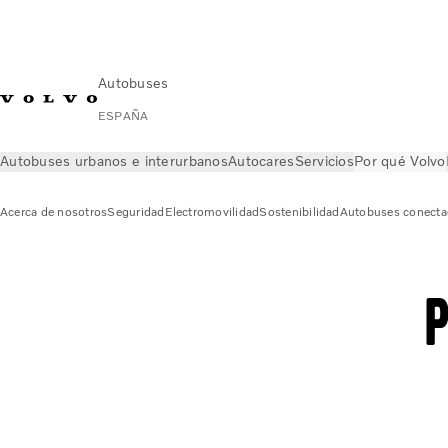
Autobuses
ESPAÑA
Autobuses urbanos e interurbanos
Autocares
Servicios
Por qué Volvo
Acerca de nosotros
Seguridad
Electromovilidad
Sostenibilidad
Autobuses conect