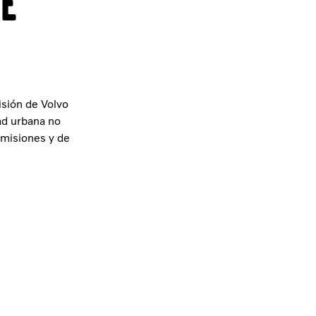
e
isión de Volvo
ad urbana no
emisiones y de