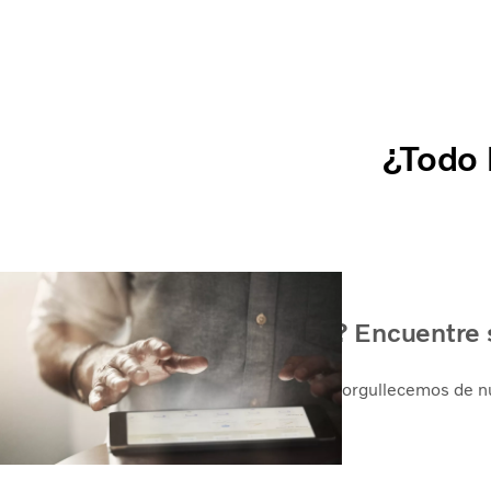
¿Todo 
¿Cómo podemos ayudarle? Encuentre s
Como empresa global que somos, nos enorgullecemos de nue
cercano. Estamos aquí para ayudar.
Contactar con Ventas