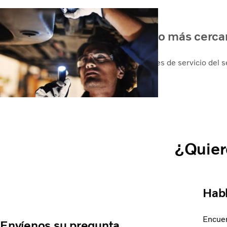
Buscar su centro de servicio más cerc
Volvo cuenta con una de las mayores redes de servicio del s
mundo.
Centros de servicio
¿Quier
Habl
Encuen
Envíenos su pregunta