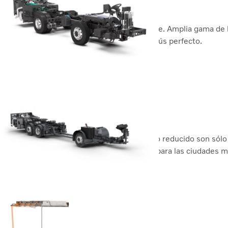
Volvo B8R Low Entry
El incansable caballo de batalla polivalente. Amplia gama de
puede convertirse fácilmente en el autobús perfecto.
Volvo B8R Low Entry
Volvo B8R LE Doble piso
Alta potencia, bajo peso y un radio de giro reducido son só
hacen que el Volvo B8R LE sea perfecto para las ciudades m
Volvo B8L de doble piso
Volvo BZL Eléctrico