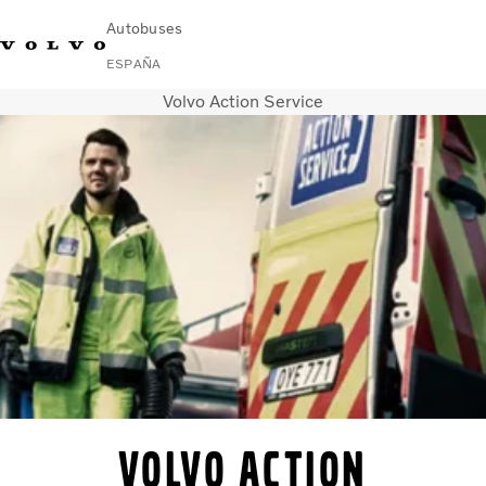
Autobuses
ESPAÑA
Volvo Action Service
Change Market
Contacto
Buscar concesionario
Volvo Connect
Autobuses urbanos e interurbanos
Autocares
Servicios
Por qué Volvo
Noticias
Contacto
Volvo Action