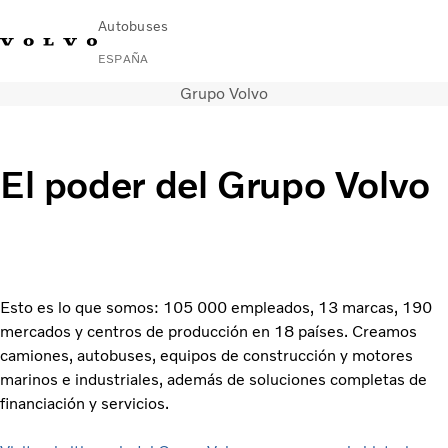
Autobuses
ESPAÑA
Grupo Volvo
Change Market
Contacto
Buscar concesionario
Volvo Connect
Autobuses urbanos e interurbanos
El poder del Grupo Volvo
Autocares
Servicios
Por qué Volvo
Noticias
Contacto
Esto es lo que somos: 105 000 empleados, 13 marcas, 190
mercados y centros de producción en 18 países. Creamos
camiones, autobuses, equipos de construcción y motores
marinos e industriales, además de soluciones completas de
financiación y servicios.