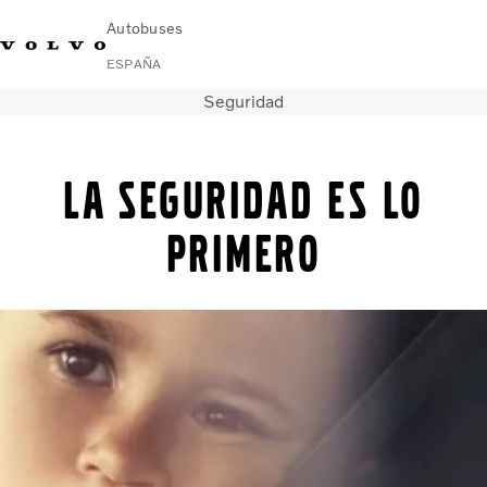
Autobuses
ESPAÑA
Seguridad
Change Market
Contacto
Buscar concesionario
Volvo Connect
La seguridad es lo
Autobuses urbanos e interurbanos
Autocares
primero
Servicios
Por qué Volvo
Noticias
Contacto