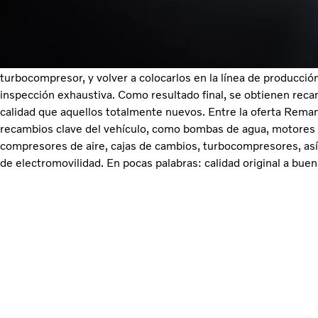
Volvo Reman ofrece una amplia variedad de recambios Volvo 
desde motores completos hasta componentes individuales. La
los objetos de retorno, por ejemplo, el bloque del motor o la c
turbocompresor, y volver a colocarlos en la línea de producción 
inspección exhaustiva. Como resultado final, se obtienen rec
calidad que aquellos totalmente nuevos. Entre la oferta Reman
recambios clave del vehículo, como bombas de agua, motores 
compresores de aire, cajas de cambios, turbocompresores, 
de electromovilidad. En pocas palabras: calidad original a buen