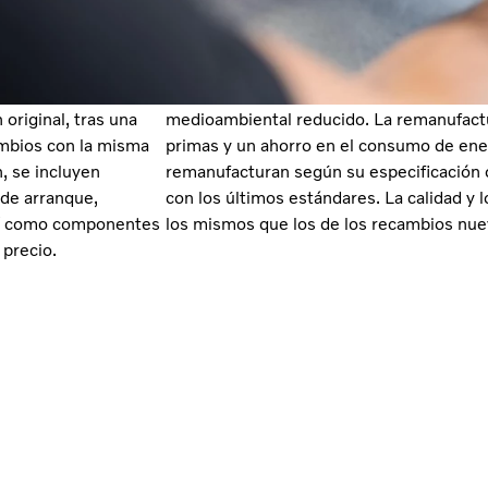
remanufacturados,
La idea detrás del concepto de repuesto
 idea es conservar
se deben reemplazar y dejarlos, literal
arcasa del
pieza nueva, la única diferencia que pod
original, tras una
medioambiental reducido. La remanufactu
ambios con la misma
primas y un ahorro en el consumo de en
, se incluyen
remanufacturan según su especificación o
de arranque,
con los últimos estándares. La calidad y
así como componentes
los mismos que los de los recambios nuev
 precio.