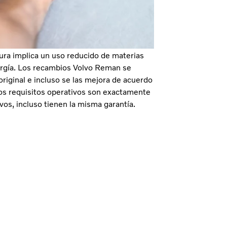
 circular es renovar los componentes que
mente, como nuevos. Si se compara con una
emos marcar es el precio y el impacto
ra implica un uso reducido de materias
ergía. Los recambios Volvo Reman se
riginal e incluso se las mejora de acuerdo
 los requisitos operativos son exactamente
os, incluso tienen la misma garantía.