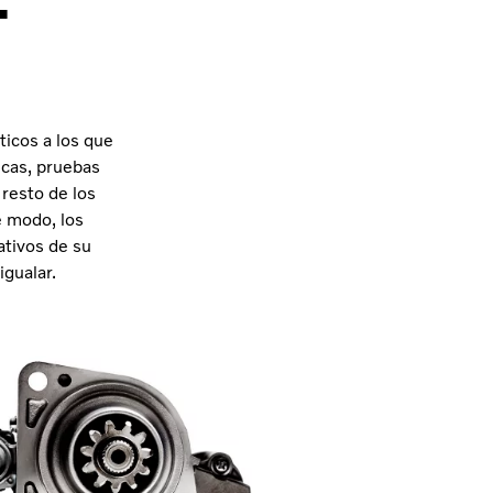
.
icos a los que
icas, pruebas
 resto de los
e modo, los
ativos de su
gualar.