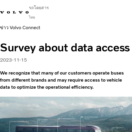
รถโดยสาร
ไทย
ข่าว Volvo Connect
Change Market
ติดต่อเรา
ค้นหาตัวแทนจำหน่าย
English
Volvo Connect
Survey about data access
ในเมืองและระหว่างเมือง
รถโค้ช
2023-11-15
บริการ
ทำไมต้องเป็น Volvo
We recognize that many of our customers operate buses
ข่าวสารและเรื่องราว
from different brands and may require access to vehicle
data to optimize the operational efficiency.
ติดต่อ