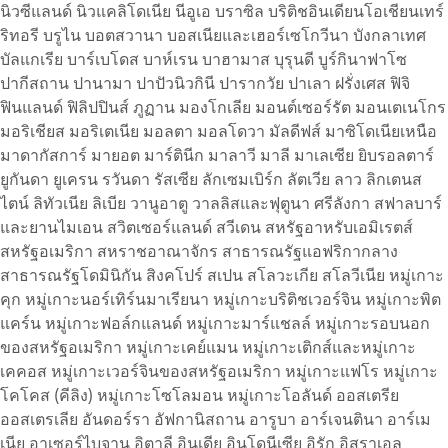
นิวซีแลนด์
นิวแคลิโดเนีย
นีอูเอ
บราซิล
บริติชอินเดียนโอเชียนเทร์
ริทอรี
บรูไน
บอตสวานา
บอสเนียและเฮอร์เซโกวีนา
บังกลาเทศ
บัลแกเรีย
บาร์เบโดส
บาห์เรน
บาฮามาส
บุรุนดี
บูร์กินาฟาโซ
ปากีสถาน
ปานามา
ปาปัวนิวกินี
ปารากวัย
ปาเลา
ฝรั่งเศส
ฟิจิ
ฟินแลนด์
ฟิลิปปินส์
ภูฏาน
มองโกเลีย
มอนต์เซอร์รัต
มอนเตเนโกร
มอริเชียส
มอริเตเนีย
มอลตา
มอลโดวา
มัลดีฟส์
มาซิโดเนียเหนือ
มาดากัสการ์
มายอต
มาร์ตินีก
มาลาวี
มาลี
มาเลเซีย
ยิบรอลตาร์
ยูกันดา
ยูเครน
รวันดา
รัสเซีย
ลักเซมเบิร์ก
ลัตเวีย
ลาว
ลิกเตนส
ไตน์
ลิทัวเนีย
ลิเบีย
วานูอาตู
วาลลิสและฟุตูนา
ศรีลังกา
สฟาลบาร์
และยานไมเอน
สวิตเซอร์แลนด์
สวีเดน
สหรัฐอาหรับเอมิเรตส์
สหรัฐอเมริกา
สหราชอาณาจักร
สาธารณรัฐแอฟริกากลาง
สาธารณรัฐโดมินิกัน
สิงคโปร์
สเปน
สโลวะเกีย
สโลวีเนีย
หมู่เกาะ
คุก
หมู่เกาะนอร์เทิร์นมาเรียนา
หมู่เกาะบริติชเวอร์จิน
หมู่เกาะพิต
แคร์น
หมู่เกาะฟอล์กแลนด์
หมู่เกาะมาร์แชลล์
หมู่เกาะรอบนอก
ของสหรัฐอเมริกา
หมู่เกาะเคย์แมน
หมู่เกาะเติกส์และหมู่เกาะ
เคคอส
หมู่เกาะเวอร์จินของสหรัฐอเมริกา
หมู่เกาะแฟโร
หมู่เกาะ
โคโคส (คีลิง)
หมู่เกาะโซโลมอน
หมู่เกาะโอลันด์
ออสเตรีย
ออสเตรเลีย
อันดอร์รา
อัฟกานิสถาน
อารูบา
อาร์เจนตินา
อาร์เม
เนีย
อาเซอร์ไบจาน
อิตาลี
อินเดีย
อินโดนีเซีย
อิรัก
อิสราเอล