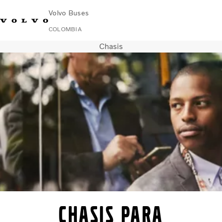
Volvo Buses
COLOMBIA
Chasis
Cambiar país
Contacto
Buscar concesionario
Volvo Merchandise
Volvo Connect
Urbano
Carretera
Servicios
¿Por qué elegir Volvo?
Noticias e historias
Contacto
Chasis para