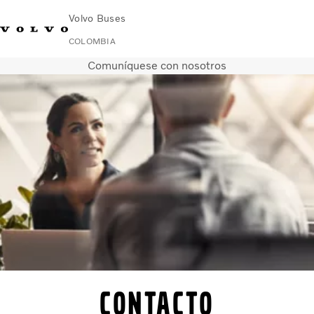
Volvo Buses
COLOMBIA
Comuníquese con nosotros
Cambiar país
Contacto
Buscar concesionario
Volvo Merchandise
Volvo Connect
Urbano
Carretera
Servicios
¿Por qué elegir Volvo?
Noticias e historias
Contacto
Contacto