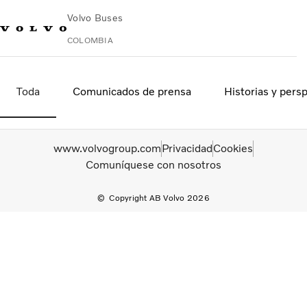
Volvo Buses
COLOMBIA
Cambiar país
Contacto
Buscar concesionario
Volvo Merchandise
Volvo Connect
Toda
Comunicados de prensa
Historias y pers
Urbano
Carretera
www.volvogroup.com
Privacidad
Cookies
Servicios
Comuníquese con nosotros
¿Por qué elegir Volvo?
Noticias e historias
Copyright AB Volvo 2026
Contacto