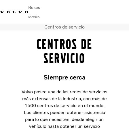
Buses
Mexico
Centros de servicio
Cambiar país
Comuníquese con nosotros
centro de servicio
Volvo Connect
Centros de
AUTOBUSES URBANOS E INTERURBANOS
servicio
AUTOBUSES FORÁNEOS
Servicios
¿Por qué Volvo?
Siempre cerca
NOTICIAS E HISTORIAS
Contacto
Volvo posee una de las redes de servicios
más extensas de la industria, con más de
1500 centros de servicio en el mundo.
Los clientes pueden obtener asistencia
para lo que necesiten, desde elegir un
vehículo hasta obtener un servicio