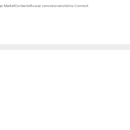
e Market
Contacto
Buscar concesionario
Volvo Connect