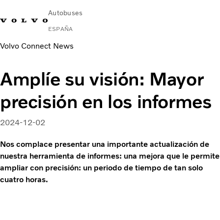
Autobuses
ESPAÑA
Volvo Connect News
Change Market
Contacto
Buscar concesionario
Volvo Connect
Amplíe su visión: Mayor
Autobuses urbanos e interurbanos
precisión en los informes
Autocares
Servicios
Por qué Volvo
2024-12-02
Noticias
Nos complace presentar una importante actualización de
Contacto
nuestra herramienta de informes: una mejora que le permite
ampliar con precisión: un periodo de tiempo de tan solo
cuatro horas.