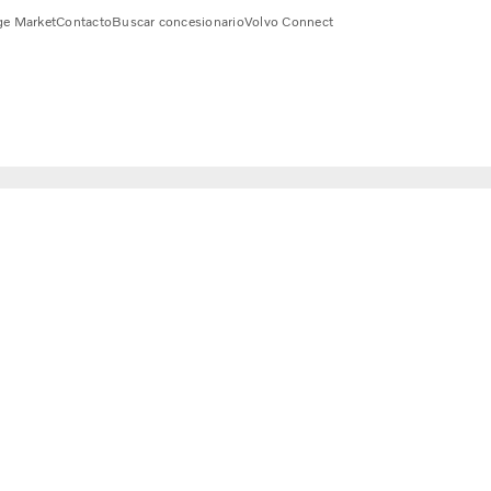
e Market
Contacto
Buscar concesionario
Volvo Connect