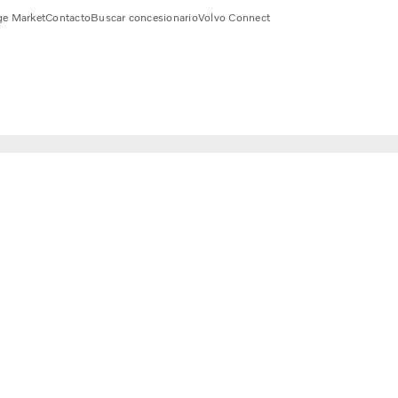
e Market
Contacto
Buscar concesionario
Volvo Connect