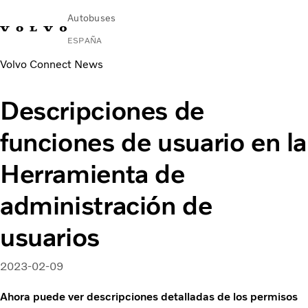
Autobuses
ESPAÑA
Volvo Connect News
Change Market
Contacto
Buscar concesionario
Volvo Connect
Descripciones de
Autobuses urbanos e interurbanos
funciones de usuario en la
Autocares
Servicios
Herramienta de
Por qué Volvo
Noticias
administración de
Contacto
usuarios
2023-02-09
Ahora puede ver descripciones detalladas de los permisos