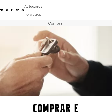
Autocarros
PORTUGAL
Comprar
Change Market
Contacte-nos
Encontrar concessionário
Volvo Connect
Urbanos e intercidades
Autocarros de turismo
Serviços
Porquê a Volvo?
Notícias E Histórias
Contacto
Comprar e