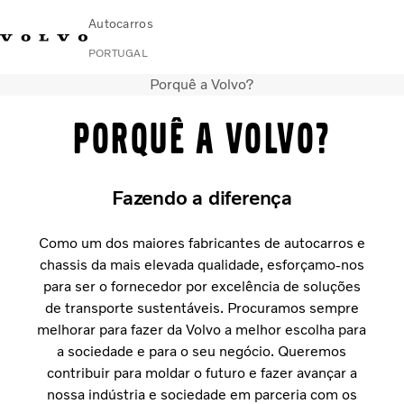
Autocarros
PORTUGAL
Porquê a Volvo?
Change Market
Contacte-nos
Encontrar concessionário
Volvo Connect
Porquê a Volvo?
Urbanos e intercidades
Autocarros de turismo
Fazendo a diferença
Serviços
Porquê a Volvo?
Como um dos maiores fabricantes de autocarros e
Notícias E Histórias
chassis da mais elevada qualidade, esforçamo-nos
Contacto
para ser o fornecedor por excelência de soluções
de transporte sustentáveis. Procuramos sempre
melhorar para fazer da Volvo a melhor escolha para
a sociedade e para o seu negócio. Queremos
contribuir para moldar o futuro e fazer avançar a
nossa indústria e sociedade em parceria com os