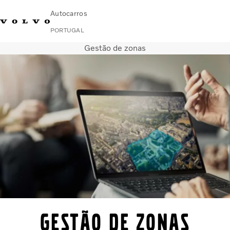
Autocarros
PORTUGAL
Gestão de zonas
Change Market
Contacte-nos
Encontrar concessionário
Volvo Connect
Urbanos e intercidades
Autocarros de turismo
Serviços
Porquê a Volvo?
Notícias E Histórias
Contacto
Gestão de Zonas