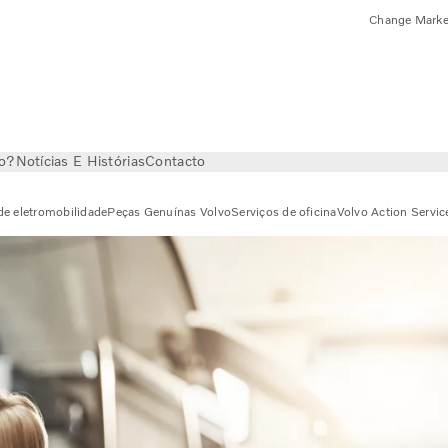
Change Marke
vo?
Notícias E Histórias
Contacto
de eletromobilidade
Peças Genuínas Volvo
Serviços de oficina
Volvo Action Servic