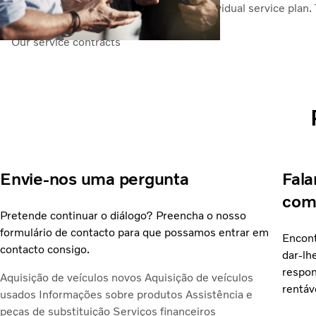
operation. Each vehicle gets its own individual service pla
out of your maintenance budget.
Our service contracts
Envie-nos uma pergunta
Fala
come
Pretende continuar o diálogo? Preencha o nosso
formulário de contacto para que possamos entrar em
Encont
contacto consigo.
dar-lh
respon
Aquisição de veículos novos
Aquisição de veículos
rentáv
usados
Informações sobre produtos
Assistência e
peças de substituição
Serviços financeiros