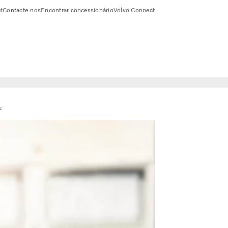
t
Contacte-nos
Encontrar concessionário
Volvo Connect
e