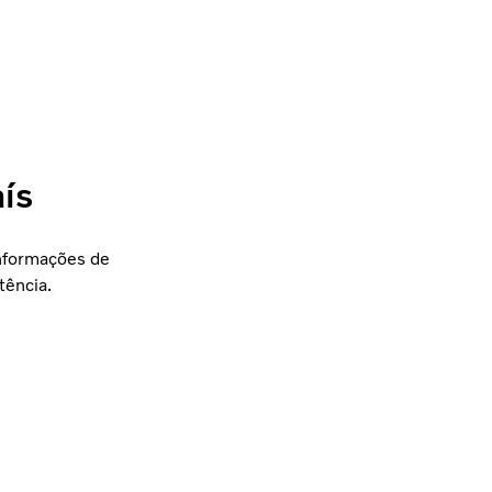
ís
informações de
tência.