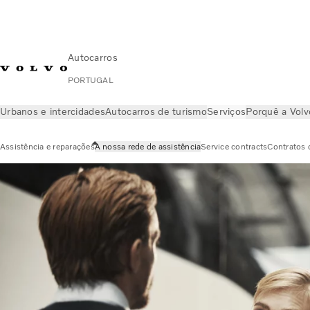
Autocarros
PORTUGAL
Urbanos e intercidades
Autocarros de turismo
Serviços
Porquê a Vol
Assistência e reparações
A nossa rede de assistência
Service contracts
Contratos 