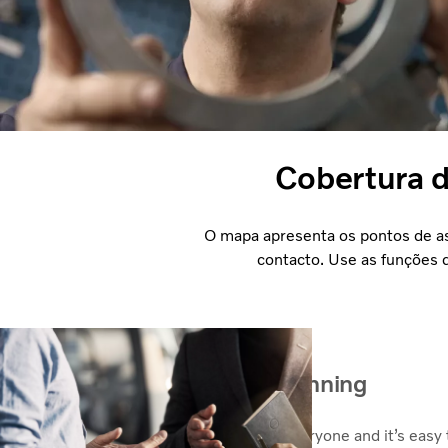
Cobertura d
O mapa apresenta os pontos de ass
contacto. Use as funções 
Keep your buses up and running
There is a Volvo Service Contract for everyone and it’s easy