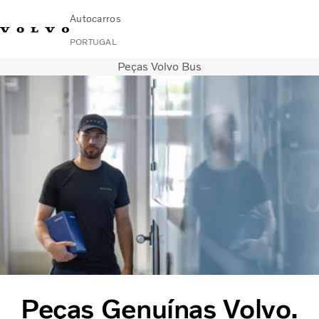
Autocarros
PORTUGAL
Peças Volvo Bus
Change Market
Contacte-nos
Encontrar concessionário
Volvo Connect
Urbanos e intercidades
Autocarros de turismo
Serviços
Porquê a Volvo?
Notícias E Histórias
Contacto
Peças Genuínas Volvo.