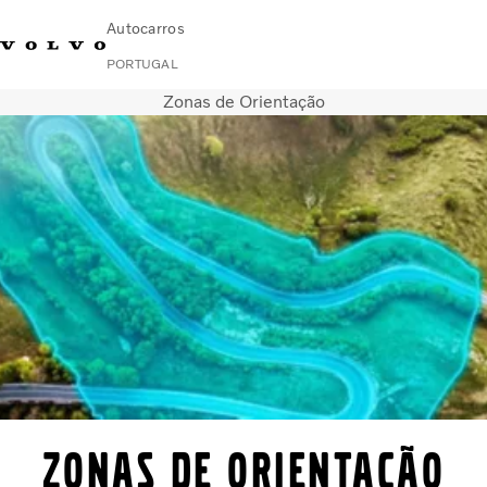
Autocarros
PORTUGAL
Zonas de Orientação
Change Market
Contacte-nos
Encontrar concessionário
Volvo Connect
Urbanos e intercidades
Autocarros de turismo
Serviços
Porquê a Volvo?
Notícias E Histórias
Contacto
Zonas de Orientação