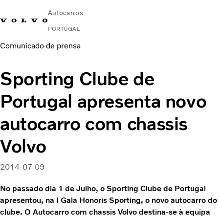
Autocarros
PORTUGAL
Comunicado de prensa
Change Market
Contacte-nos
Encontrar concessionário
Volvo Connect
Sporting Clube de
Urbanos e intercidades
Portugal apresenta novo
Autocarros de turismo
Serviços
autocarro com chassis
Porquê a Volvo?
Notícias E Histórias
Volvo
Contacto
2014-07-09
No passado dia 1 de Julho, o Sporting Clube de Portugal
apresentou, na I Gala Honoris Sporting, o novo autocarro do
clube. O Autocarro com chassis Volvo destina-se à equipa