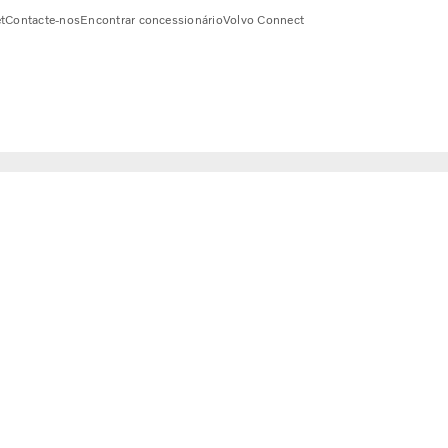
t
Contacte-nos
Encontrar concessionário
Volvo Connect