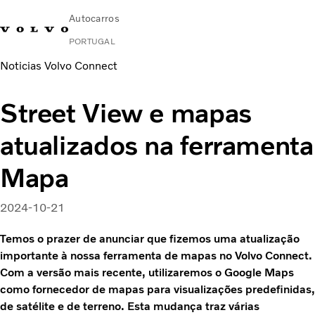
Autocarros
PORTUGAL
Noticias Volvo Connect
Change Market
Contacte-nos
Encontrar concessionário
Volvo Connect
Street View e mapas
Urbanos e intercidades
atualizados na ferramenta
Autocarros de turismo
Serviços
Mapa
Porquê a Volvo?
Notícias E Histórias
2024-10-21
Contacto
Temos o prazer de anunciar que fizemos uma atualização
importante à nossa ferramenta de mapas no Volvo Connect.
Com a versão mais recente, utilizaremos o Google Maps
como fornecedor de mapas para visualizações predefinidas,
de satélite e de terreno. Esta mudança traz várias