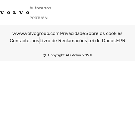
Autocarros
PORTUGAL
Change Market
Contacte-nos
Encontrar concessionário
Volvo Connect
www.volvogroup.com
Privacidade
Sobre os cookies
Contacte-nos
Livro de Reclamações
Lei de Dados
EPR
Urbanos e intercidades
Copyright AB Volvo 2026
Autocarros de turismo
Serviços
Porquê a Volvo?
Notícias E Histórias
Contacto