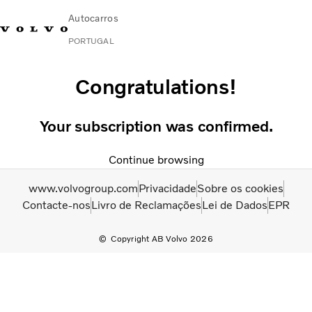
Autocarros
PORTUGAL
Change Market
Contacte-nos
Encontrar concessionário
Volvo Connect
Congratulations!
Urbanos e intercidades
Your subscription was confirmed.
Autocarros de turismo
Serviços
Continue browsing
Porquê a Volvo?
www.volvogroup.com
Privacidade
Sobre os cookies
Notícias E Histórias
Contacte-nos
Livro de Reclamações
Lei de Dados
EPR
Contacto
Copyright AB Volvo 2026