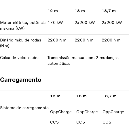
12 m
18 m
18,7 m
Motor elétrico, potência
170 kW
2x200 kW
2x200 kW
máxima (kW)
Binário máx. de rodas
2200 Nm
2200 Nm
2200 Nm
(Nm)
Caixa de velocidades
Transmissão manual com 2 mudanças
automáticas
Carregamento
12 m
18 m
18,7 m
Sistema de carregamento
OppCharge
OppCharge
OppCharge
CCS
CCS
CCS