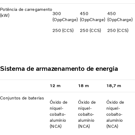
Potência de carregamento
300
450
450
(kW)
(OppCharge)
(OppCharge)
(OppCharge)
250 (CCS)
250 (CCS)
250 (CCS)
Sistema de armazenamento de energia
12 m
18 m
18,7 m
Conjuntos de baterias
Óxido de
Óxido de
Óxido de
níquel-
níquel-
níquel-
cobalto-
cobalto-
cobalto-
alumínio
alumínio
alumínio
(NCA)
(NCA)
(NCA)