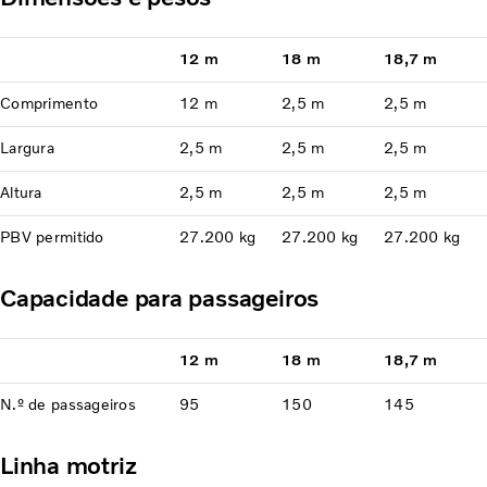
12 m
18 m
18,7 m
Comprimento
12 m
2,5 m
2,5 m
Largura
2,5 m
2,5 m
2,5 m
Altura
2,5 m
2,5 m
2,5 m
PBV permitido
27.200 kg
27.200 kg
27.200 kg
Capacidade para passageiros
12 m
18 m
18,7 m
N.º de passageiros
95
150
145
Linha motriz