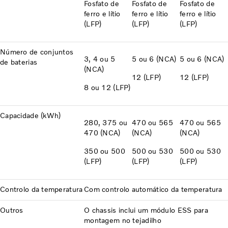
Fosfato de
Fosfato de
Fosfato de
ferro e lítio
ferro e lítio
ferro e lítio
(LFP)
(LFP)
(LFP)
Número de conjuntos
3, 4 ou 5
5 ou 6 (NCA)
5 ou 6 (NCA)
de baterias
(NCA)
12 (LFP)
12 (LFP)
8 ou 12 (LFP)
Capacidade (kWh)
280, 375 ou
470 ou 565
470 ou 565
470 (NCA)
(NCA)
(NCA)
350 ou 500
500 ou 530
500 ou 530
(LFP)
(LFP)
(LFP)
Controlo da temperatura
Com controlo automático da temperatura
Outros
O chassis inclui um módulo ESS para
montagem no tejadilho