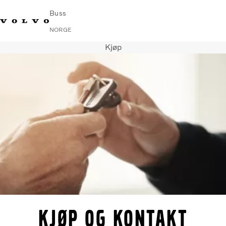
Buss
NORGE
Kjøp
Change Market
Kontakt oss
Finn en forhandler
Volvo Connect
I byer og mellom byer
Turbusser
Tjenester
Hvorfor Volvo?
Nyheter
Kontakt
Kjøp og kontakt