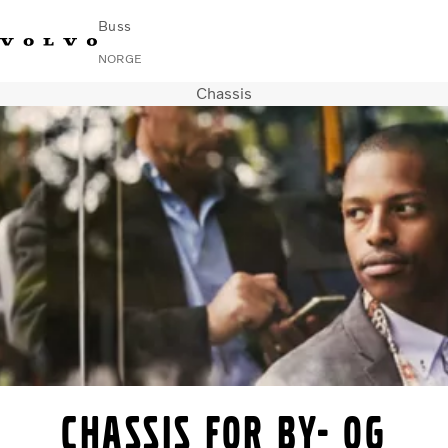
Buss
NORGE
Chassis
Change Market
Kontakt oss
Finn en forhandler
Volvo Connect
I byer og mellom byer
Turbusser
Tjenester
Hvorfor Volvo?
Nyheter
Kontakt
Chassis for by- og