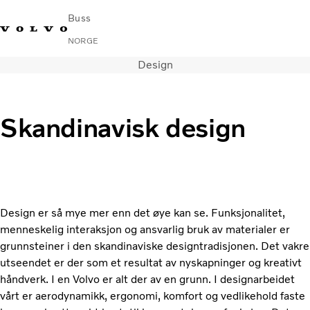
Buss
NORGE
Design
Change Market
Kontakt oss
Finn en forhandler
Volvo Connect
I byer og mellom byer
Skandinavisk design
Turbusser
Tjenester
Hvorfor Volvo?
Nyheter
Kontakt
Design er så mye mer enn det øye kan se. Funksjonalitet,
menneskelig interaksjon og ansvarlig bruk av materialer er
grunnsteiner i den skandinaviske designtradisjonen. Det vakre
utseendet er der som et resultat av nyskapninger og kreativt
håndverk. I en Volvo er alt der av en grunn. I designarbeidet
vårt er aerodynamikk, ergonomi, komfort og vedlikehold faste