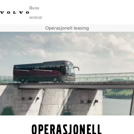
Buss
NORGE
Operasjonell leasing
Change Market
Kontakt oss
Finn en forhandler
Volvo Connect
I byer og mellom byer
Turbusser
Tjenester
Hvorfor Volvo?
Nyheter
Kontakt
Operasjonell