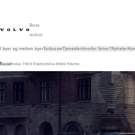
Buss
NORGE
I byer og mellom byer
Turbusser
Tjenester
Hvorfor Volvo?
Nyheter
Kon
Busser
Volvo 7900 Electric
Volvo 8900 Electric