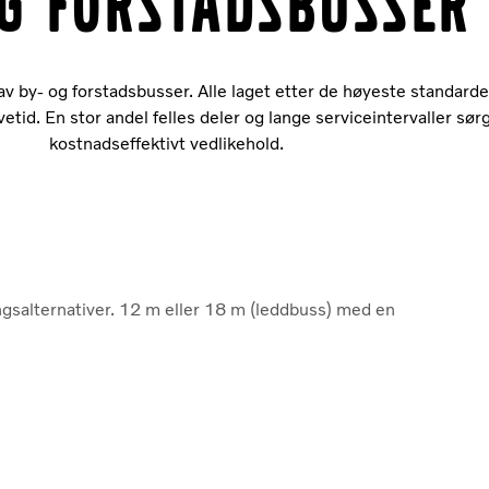
og forstadsbusser
 av by- og forstadsbusser. Alle laget etter de høyeste standard
vetid. En stor andel felles deler og lange serviceintervaller sørg
kostnadseffektivt vedlikehold.
ringsalternativer. 12 m eller 18 m (leddbuss) med en