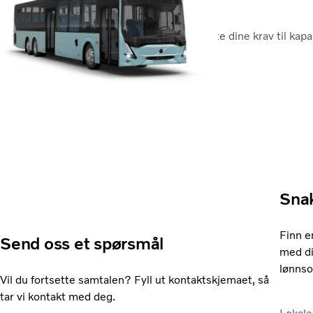
Volvo 8900 Electric er utformet for å møte dine krav til kapas
Volvo 8900 Electric
Sna
Finn e
Send oss et spørsmål
med di
lønns
Vil du fortsette samtalen? Fyll ut kontaktskjemaet, så
tar vi kontakt med deg.