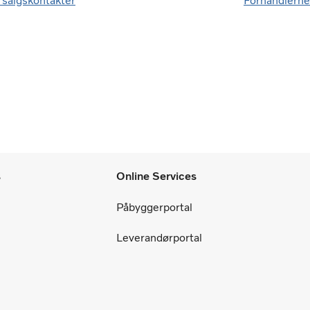
 salgskontakter
Forhandlerne
s
Online Services
Påbyggerportal
Leverandørportal