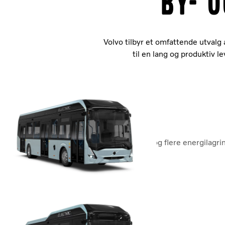
By- 
Volvo tilbyr et omfattende utvalg
til en lang og produktiv le
Volvo 7900 Electric
Høy passasjerkapasitet, ladefleksibilitet og flere energilag
kapasitet på opptil 150 passasjerer.
Volvo 7900 Electric
Volvo 8900 Electric