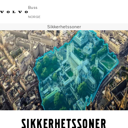
Buss
NORGE
Sikkerhetssoner
Change Market
Kontakt oss
Finn en forhandler
Volvo Connect
I byer og mellom byer
Turbusser
Tjenester
Hvorfor Volvo?
Nyheter
Kontakt
Sikkerhetssoner