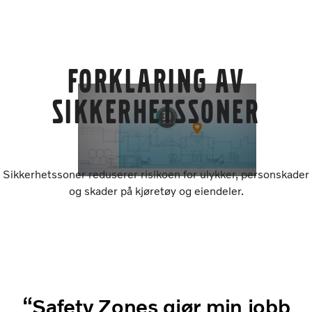
Forklaring av
sikkerhetssoner
Sikkerhetssoner reduserer risikoen for ulykker, personskader
og skader på kjøretøy og eiendeler.
“Safety Zones gjør min jobb