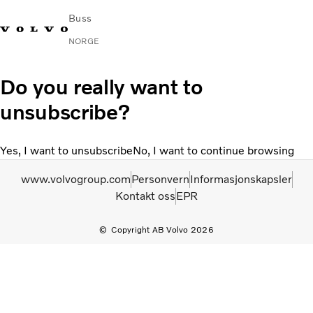
Buss
NORGE
Change Market
Kontakt oss
Finn en forhandler
Volvo Connect
Do you really want to
unsubscribe?
I byer og mellom byer
Turbusser
Yes, I want to unsubscribe
No, I want to continue browsing
Tjenester
Hvorfor Volvo?
www.volvogroup.com
Personvern
Informasjonskapsler
Nyheter
Kontakt oss
EPR
Kontakt
Copyright AB Volvo 2026