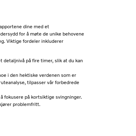
rapportene dine med et
ddersydd for å møte de unike behovene
g. Viktige fordeler inkluderer
etaljnivå på fire timer, slik at du kan
noe i den hektiske verdenen som er
 ruteanalyse, tilpasser vår forbedrede
 å fokusere på kortsiktige svingninger.
jører problemfritt.