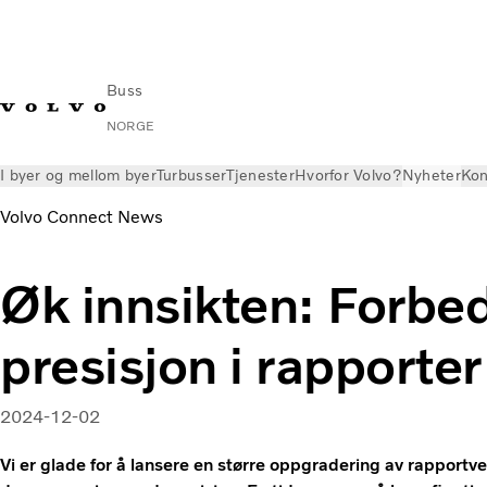
Buss
NORGE
I byer og mellom byer
Turbusser
Tjenester
Hvorfor Volvo?
Nyheter
Kon
Volvo Connect News
Øk innsikten: Forbe
presisjon i rapporter
2024-12-02
Vi er glade for å lansere en større oppgradering av rapportve