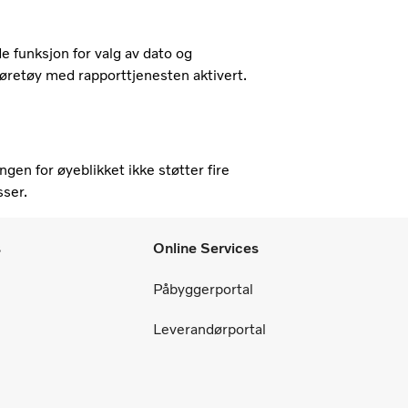
de funksjon for valg av dato og
 kjøretøy med rapporttjenesten aktivert.
en for øyeblikket ikke støtter fire
sser.
s
Online Services
Påbyggerportal
Leverandørportal