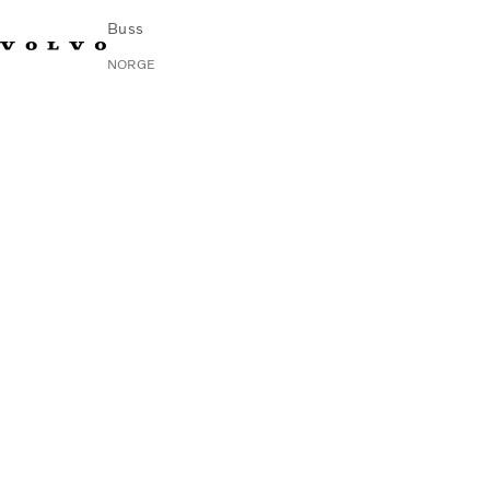
Buss
NORGE
Change Market
Kontakt oss
Finn en forhandler
Volvo Connect
I byer og mellom byer
Turbusser
Tjenester
Hvorfor Volvo?
Nyheter
Kontakt