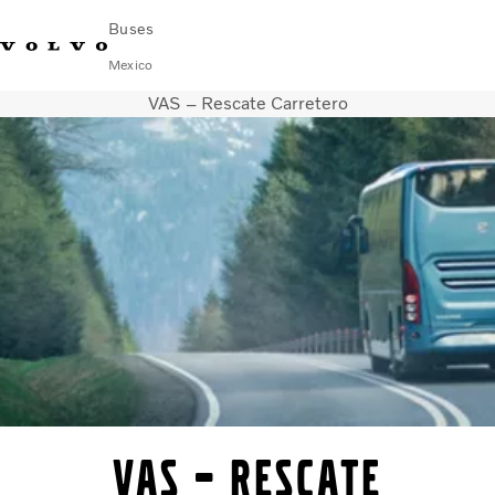
Buses
Mexico
VAS – Rescate Carretero
Cambiar país
Comuníquese con nosotros
centro de servicio
Volvo Connect
AUTOBUSES URBANOS E INTERURBANOS
AUTOBUSES FORÁNEOS
Servicios
¿Por qué Volvo?
NOTICIAS E HISTORIAS
Contacto
VAS – Rescate