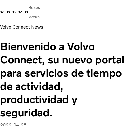
Buses
Mexico
Volvo Connect News
Cambiar país
Comuníquese con nosotros
centro de servicio
Volvo Connect
Bienvenido a Volvo
AUTOBUSES URBANOS E INTERURBANOS
Connect, su nuevo portal
AUTOBUSES FORÁNEOS
Servicios
para servicios de tiempo
¿Por qué Volvo?
NOTICIAS E HISTORIAS
de actividad,
Contacto
productividad y
seguridad.
2022-04-28