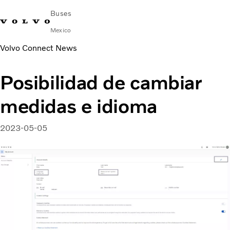
Buses
Mexico
Volvo Connect News
Cambiar país
Comuníquese con nosotros
centro de servicio
Volvo Connect
Posibilidad de cambiar
AUTOBUSES URBANOS E INTERURBANOS
medidas e idioma
AUTOBUSES FORÁNEOS
Servicios
¿Por qué Volvo?
2023-05-05
NOTICIAS E HISTORIAS
Contacto