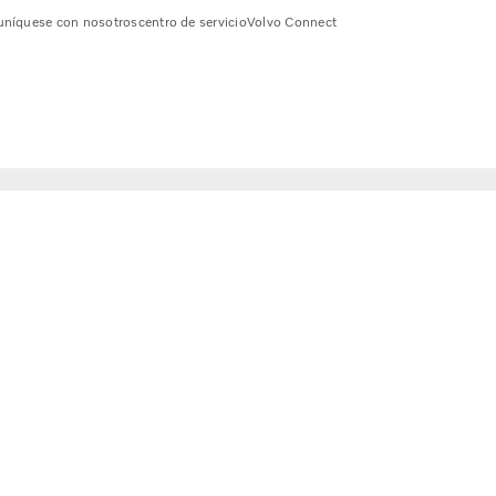
níquese con nosotros
centro de servicio
Volvo Connect