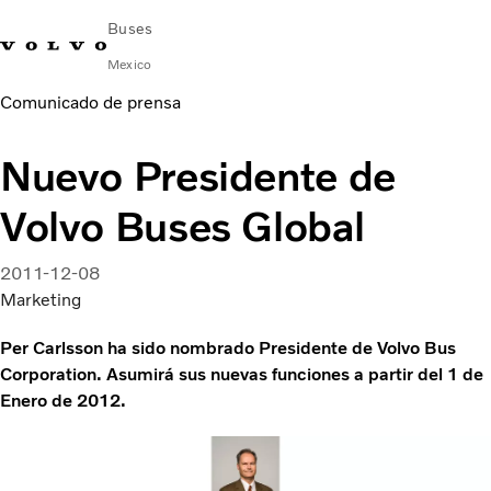
Buses
Mexico
Comunicado de prensa
Cambiar país
Comuníquese con nosotros
centro de servicio
Volvo Connect
Nuevo Presidente de
AUTOBUSES URBANOS E INTERURBANOS
Volvo Buses Global
AUTOBUSES FORÁNEOS
Servicios
¿Por qué Volvo?
2011-12-08
NOTICIAS E HISTORIAS
Marketing
Contacto
Per Carlsson ha sido nombrado Presidente de Volvo Bus
Corporation. Asumirá sus nuevas funciones a partir del 1 de
Enero de 2012.