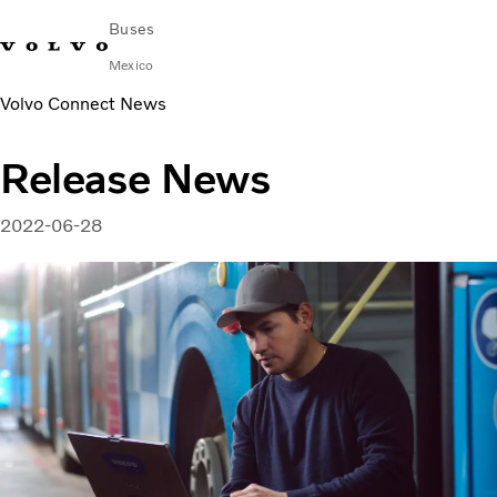
Buses
Mexico
Volvo Connect News
Cambiar país
Comuníquese con nosotros
centro de servicio
Volvo Connect
Release News
AUTOBUSES URBANOS E INTERURBANOS
AUTOBUSES FORÁNEOS
2022-06-28
Servicios
¿Por qué Volvo?
NOTICIAS E HISTORIAS
Contacto