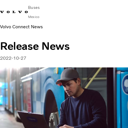
Buses
Mexico
Volvo Connect News
Cambiar país
Comuníquese con nosotros
centro de servicio
Volvo Connect
Release News
AUTOBUSES URBANOS E INTERURBANOS
AUTOBUSES FORÁNEOS
2022-10-27
Servicios
¿Por qué Volvo?
NOTICIAS E HISTORIAS
Contacto