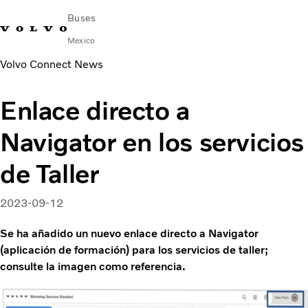
Buses
Mexico
Volvo Connect News
Cambiar país
Comuníquese con nosotros
centro de servicio
Volvo Connect
Enlace directo a
AUTOBUSES URBANOS E INTERURBANOS
Navigator en los servicios
AUTOBUSES FORÁNEOS
Servicios
de Taller
¿Por qué Volvo?
NOTICIAS E HISTORIAS
2023-09-12
Contacto
Se ha añadido un nuevo enlace directo a Navigator
(aplicación de formación) para los servicios de taller;
consulte la imagen como referencia.