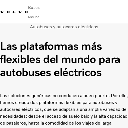
Buses
Mexico
Autobuses y autocares eléctricos
Cambiar país
Comuníquese con nosotros
centro de servicio
Volvo Connect
Las plataformas más
AUTOBUSES URBANOS E INTERURBANOS
flexibles del mundo para
AUTOBUSES FORÁNEOS
Servicios
autobuses eléctricos
¿Por qué Volvo?
NOTICIAS E HISTORIAS
Contacto
Las soluciones genéricas no conducen a buen puerto. Por ello,
hemos creado dos plataformas flexibles para autobuses y
autocares eléctricos, que se adaptan a una amplia variedad de
necesidades: desde el acceso de suelo bajo y la alta capacidad
de pasajeros, hasta la comodidad de los viajes de larga