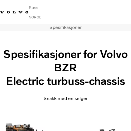
Buss
NORGE
Spesifikasjoner
Change Market
Kontakt oss
Finn en forhandler
Volvo Connect
I byer og mellom byer
Spesifikasjoner for Volvo
Turbusser
BZR
Tjenester
Hvorfor Volvo?
Electric turbuss-chassis
Nyheter
Kontakt
Snakk med en selger