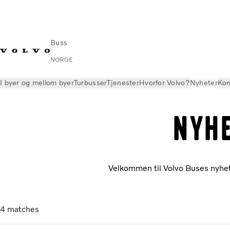
Buss
NORGE
I byer og mellom byer
Turbusser
Tjenester
Hvorfor Volvo?
Nyheter
Kon
Nyhe
Velkommen til Volvo Buses nyhete
4
matches