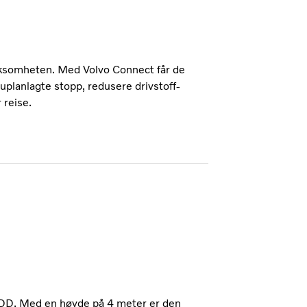
virksomheten. Med Volvo Connect får de
å uplanlagte stopp, redusere drivstoff-
 reise.
0 DD. Med en høyde på 4 meter er den