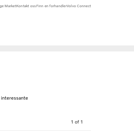
ge Market
Kontakt oss
Finn en forhandler
Volvo Connect
 interessante
1
of
1