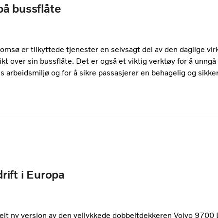
på bussflåte
romsø er tilkyttede tjenester en selvsagt del av den daglige 
sikt over sin bussflåte. Det er også et viktig verktøy for å unng
s arbeidsmiljø og for å sikre passasjerer en behagelig og sikker
rift i Europa
helt ny versjon av den vellykkede dobbeltdekkeren Volvo 970