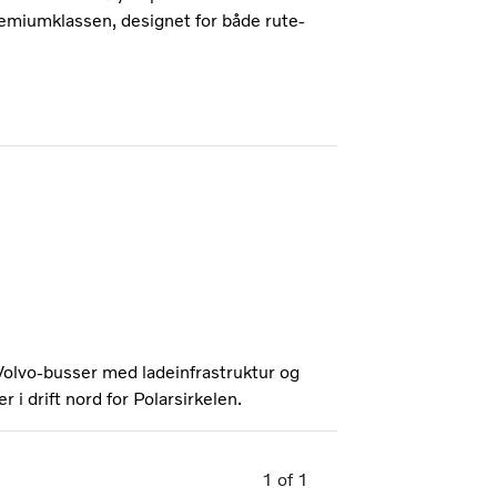
remiumklassen, designet for både rute-
 Volvo-busser med ladeinfrastruktur og
 i drift nord for Polarsirkelen.
1
of
1