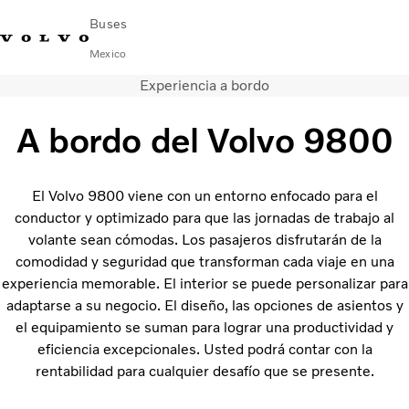
Buses
Mexico
Experiencia a bordo
Cambiar país
Comuníquese con nosotros
centro de servicio
Volvo Connect
A bordo del Volvo 9800
AUTOBUSES URBANOS E INTERURBANOS
AUTOBUSES FORÁNEOS
El Volvo 9800 viene con un entorno enfocado para el
Servicios
conductor y optimizado para que las jornadas de trabajo al
¿Por qué Volvo?
volante sean cómodas. Los pasajeros disfrutarán de la
NOTICIAS E HISTORIAS
comodidad y seguridad que transforman cada viaje en una
Contacto
experiencia memorable. El interior se puede personalizar para
adaptarse a su negocio. El diseño, las opciones de asientos y
el equipamiento se suman para lograr una productividad y
eficiencia excepcionales. Usted podrá contar con la
rentabilidad para cualquier desafío que se presente.